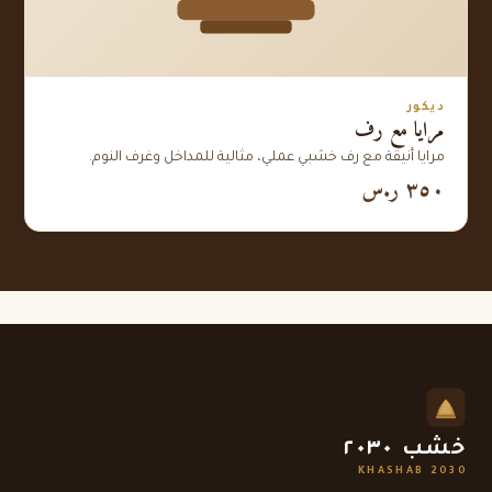
ديكور
مرايا مع رف
مرايا أنيقة مع رف خشبي عملي، مثالية للمداخل وغرف النوم.
٣٥٠ ر.س
خشب ٢٠٣٠
KHASHAB 2030