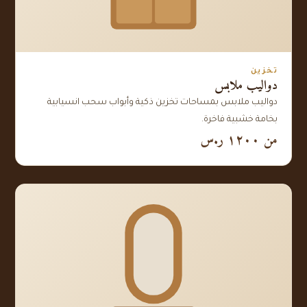
تخزين
دواليب ملابس
دواليب ملابس بمساحات تخزين ذكية وأبواب سحب انسيابية
بخامة خشبية فاخرة.
من ١٢٠٠ ر.س